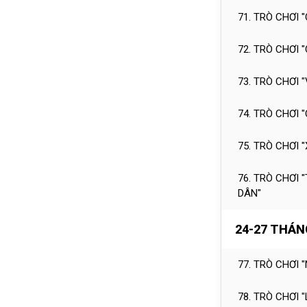
71. TRÒ CHƠI 
72. TRÒ CHƠI 
73. TRÒ CHƠI 
74. TRÒ CHƠI
75. TRÒ CHƠI 
76. TRÒ CHƠI
DÂN"
24-27 THÁN
77. TRÒ CHƠI
78. TRÒ CHƠI 