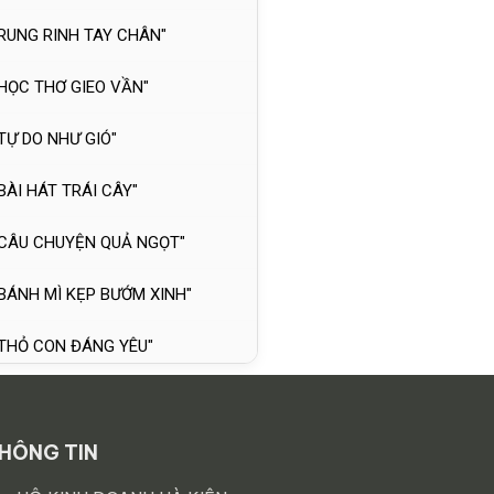
"RUNG RINH TAY CHÂN"
"HỌC THƠ GIEO VẦN"
"TỰ DO NHƯ GIÓ"
BÀI HÁT TRÁI CÂY" ​
 "CÂU CHUYỆN QUẢ NGỌT"
"BÁNH MÌ KẸP BƯỚM XINH"
"THỎ CON ĐÁNG YÊU"
 "DUNG DĂNG DUNG DẺ PHIÊN
P"
HÔNG TIN
 "THÁM TỬ CẢM XÚC"