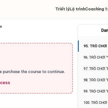
91. TRÒ CHƠI
Triết lý
Lộ trình
Coaching 1:
92. TRÒ CHƠI 
93. TRÒ CHƠI 
"
Dan
94. TRÒ CHƠI "
95. TRÒ CHƠI
96. TRÒ CHƠI 
97. TRÒ CHƠI 
se purchase the course to continue.
98. TRÒ CHƠI 
ccess
99. TRÒ CHƠI "
100. TRÒ CHƠI