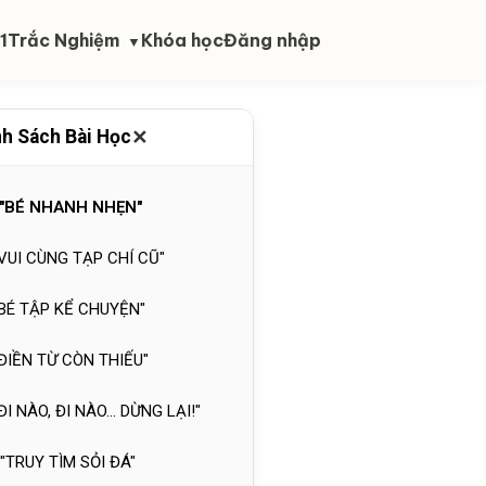
 "CHÚ CHIM NHỎ CỦA MẸ"
1
Trắc Nghiệm
Khóa học
Đăng nhập
▼
"ĐẾN LƯỢT AI NHỈ?"
"MŨI NGỬI THẤY GÌ?"
✕
h Sách Bài Học
A, CON BIẾT CÁI NÀY!"
 "BÉ NHANH NHẸN"
"VUI CÙNG TẠP CHÍ CŨ"
"BÉ TẬP KỂ CHUYỆN"
"ĐIỀN TỪ CÒN THIẾU"
ĐI NÀO, ĐI NÀO... DỪNG LẠI!"
 "TRUY TÌM SỎI ĐÁ"