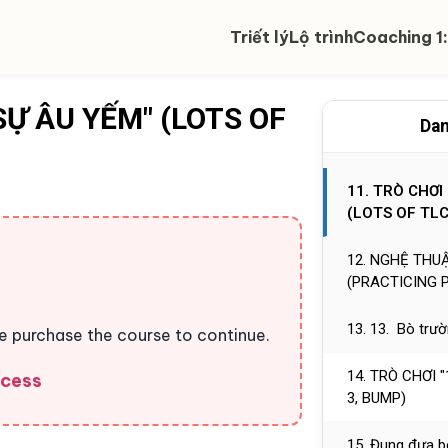
9. 9. Tránh các
Triết lý
Lộ trình
Coaching 1:
12 - 15 THÁ
Ự ÂU YẾM" (LOTS OF
10. TRÒ CHƠI 
Dan
PUSHING GAM
11. TRÒ CHƠI
(LOTS OF TLC
12. NGHỆ THU
(PRACTICING 
13. 13. Bò trườ
se purchase the course to continue.
14. TRÒ CHƠI "1
ccess
3, BUMP)
15. Đung đưa b