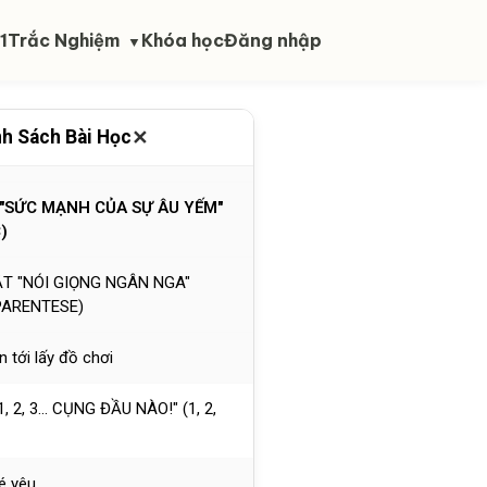
 sai lầm phổ biến
1
Trắc Nghiệm
Khóa học
Đăng nhập
▼
NG TUỔI
"ĐẨY CẢ THẾ GIỚI" (THE
✕
h Sách Bài Học
E)
 "SỨC MẠNH CỦA SỰ ÂU YẾM"
)
ẬT "NÓI GIỌNG NGÂN NGA"
PARENTESE)
n tới lấy đồ chơi
, 2, 3... CỤNG ĐẦU NÀO!" (1, 2,
é yêu