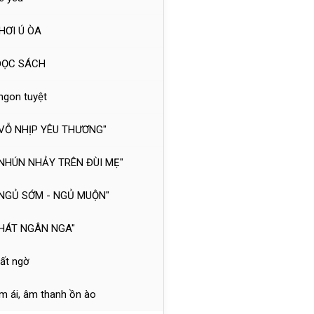
HƠI Ú ÒA
 ĐỌC SÁCH
ngon tuyệt
"VỖ NHỊP YÊU THƯƠNG"
"NHÚN NHẢY TRÊN ĐÙI MẸ"
 "NGỦ SỚM - NGỦ MUỘN"
"HÁT NGÂN NGA"
bất ngờ
m ái, âm thanh ồn ào