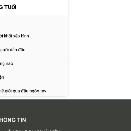
G TUỔI
i khối xếp hình
người dẫn đầu
ang nào
yện
hế giới qua đầu ngón tay
thương
u kỳ
HÔNG TIN