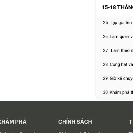
15-18 THÁN
25. Tập gọi tên
26. Làm quen vớ
27. Làm theo 
28. Cùng hát v
29. Giờ kể chu
30. Khám phá t
31. Ôm ấp yêu 
32. Buổi tối diệ
KHÁM PHÁ
CHÍNH SÁCH
T