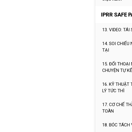
IPRR SAFE 
13. VIDEO: TÁ
14. SOI CHIẾU
TẠI
15. ĐỐI THOẠ
CHUYỆN TỰ K
16. KỸ THUẬT
LÝ TỨC THÌ
17. CƠ CHẾ T
TOÀN
18. BÓC TÁCH 