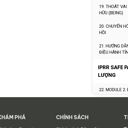
19. THOÁT VAI
HỮU (BEING)
20. CHUYỂN H
HỒI
21. HƯỚNG DẪ
ĐIỀU HÀNH TỈ
IPRR SAFE 
LƯỢNG
22. MODULE 2
23. ĐỊNH LƯỢ
SỐNG – CHIẾC
THỊNH VƯỢNG
KHÁM PHÁ
CHÍNH SÁCH
T