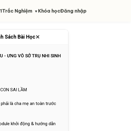
 ĐỘNG
1
Trắc Nghiệm
Khóa học
Đăng nhập
▼
IẾT LÀ NGHE
✕
h Sách Bài Học
triển trong giáo dục con người
ỮU - ƯNG VÔ SỞ TRỤ NHI SINH
Y CON SAI LẦM
 phải là cha mẹ an toàn trước
odule khởi động & hướng dẫn