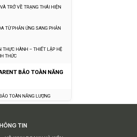
 VÀ TRỞ VỀ TRẠNG THÁI HIỆN
ÓA TỪ PHẢN ỨNG SANG PHẢN
N THỰC HÀNH – THIẾT LẬP HỆ
NH THỨC
PARENT BẢO TOÀN NĂNG
: BẢO TOÀN NĂNG LƯỢNG
NG NĂNG LƯỢNG TRONG ĐỜI
 CHÌA KHÓA CHO SỨC KHỎE VÀ
HÔNG TIN