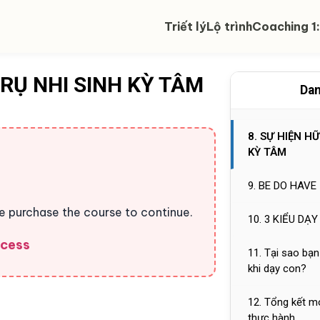
4. VIDEO KHỞI
Triết lý
Lộ trình
Coaching 1:
5. NGHE THÌ B
6. IPRR Là gì ?
TRỤ NHI SINH KỲ TÂM
Dan
7. 4 tầng phát 
8. SỰ HIỆN H
KỲ TÂM
9. BE DO HAVE
se purchase the course to continue.
10. 3 KIỂU DẠ
ccess
11. Tại sao bạn
khi dạy con?
12. Tổng kết m
thực hành