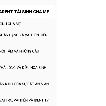
PARENT TÁI SINH CHA MẸ
I SINH CHA MẸ
 NHÂN DẠNG VÀ VAI DIỄN HIỆN
I NỘI TÂM VÀ NHỮNG CÂU
Ể
 THẢ LỎNG VÀ ĐIỀU HÒA SINH
HẦN KINH CỦA SỰ BẤT AN & AN
VAI TRÒ, VAI DIỄN VÀ IDENTITY