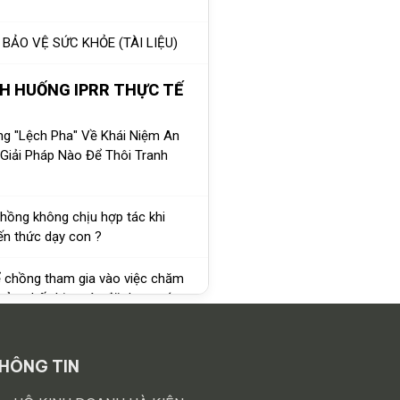
 BẢO VỆ SỨC KHỎE (TÀI LIỆU)
NH HUỐNG IPRR THỰC TẾ
ng "Lệch Pha" Về Khái Niệm An
Giải Pháp Nào Để Thôi Tranh
chồng không chịu hợp tác khi
ến thức dạy con ?
 chồng tham gia vào việc chăm
ảm thấy bị vợ áp đặt hay tước
 con tiếp xúc với vật dụng nguy
HÔNG TIN