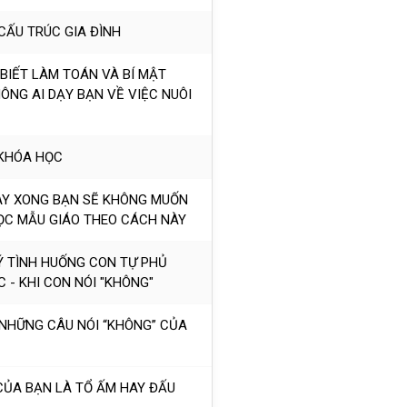
 CẤU TRÚC GIA ĐÌNH
 BIẾT LÀM TOÁN VÀ BÍ MẬT
ÔNG AI DẠY BẠN VỀ VIỆC NUÔI
 KHÓA HỌC
NÀY XONG BẠN SẼ KHÔNG MUỐN
ỌC MẪU GIÁO THEO CÁCH NÀY
LÝ TÌNH HUỐNG CON TỰ PHỦ
 - KHI CON NÓI "KHÔNG"
 NHỮNG CÂU NÓI “KHÔNG” CỦA
 CỦA BẠN LÀ TỔ ẤM HAY ĐẤU