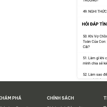
TRƯỜNG?
49. NGHI THỨC
HỎI ĐÁP TÌ
50. Khi Vợ Chồ
Toàn Của Con: 
Cãi?
51. Làm gì khi 
mình chia sẻ ki
52. Làm sao để
con mà không c
quyền làm bố?
53. Có nên cấm
KHÁM PHÁ
CHÍNH SÁCH
T
hiểm?