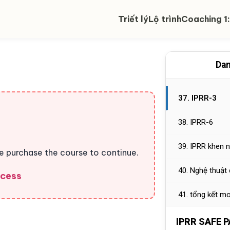
33. Nghệ thuật 
Triết lý
Lộ trình
Coaching 1:
34. 4 Nguyên t
35. IPRR-5
Dan
36. IPRR-6
37. IPRR-3
38. IPRR-6
39. IPRR khen n
se purchase the course to continue.
40. Nghệ thuật 
ccess
41. tổng kết m
IPRR SAFE 