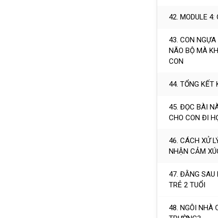
42. MODULE 4:
43. CON NGỰA
NÃO BỘ MÀ KH
CON
44. TỔNG KẾT
45. ĐỌC BÀI 
CHO CON ĐI H
46. CÁCH XỬ 
NHẬN CẢM XÚC
47. ĐẰNG SAU
TRẺ 2 TUỔI
48. NGÔI NHÀ