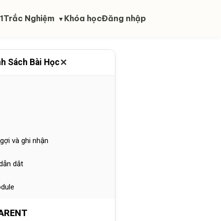
Kintsugi
1
Trắc Nghiệm
Khóa học
Đăng nhập
▼
ắc Sửa chữa mối quan hệ
✕
h Sách Bài Học
gợi và ghi nhận
dẫn dắt
odule
PARENT