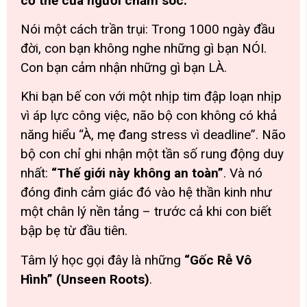
cơ thể của người chăm sóc.
Nói một cách trần trụi: Trong 1000 ngày đầu
đời, con bạn không nghe những gì bạn NÓI.
Con bạn cảm nhận những gì bạn LÀ.
Khi bạn bế con với một nhịp tim đập loạn nhịp
vì áp lực công việc, não bộ con không có khả
năng hiểu
“À, mẹ đang stress vì deadline”
. Não
bộ con chỉ ghi nhận một tần số rung động duy
nhất:
“Thế giới này không an toàn”
. Và nó
đóng đinh cảm giác đó vào hệ thần kinh như
một chân lý nền tảng – trước cả khi con biết
bập bẹ từ đầu tiên.
Tâm lý học gọi đây là những
“Gốc Rễ Vô
Hình” (Unseen Roots)
.