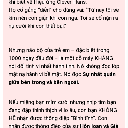
khi biết về Hiệu ứng Clever Hans.
Họ cố gắng “diễn” cho đúng vai:
“Từ nay tôi sẽ
kìm nén cơn giận khi con ngã. Tôi sẽ cố nặn ra
nụ cười khi con thất bại.”
Nhưng não bộ của trẻ em – đặc biệt trong
1000 ngày đầu đời – là một cỗ máy KHÁNG
nói dối tinh vi nhất hành tinh. Nó không đọc lớp
mặt nạ hành vi bề mặt. Nó đọc
Sự nhất quán
giữa bên trong và bên ngoài.
Nếu miệng bạn mỉm cười nhưng nhịp tim bạn
đang đập thình thịch vì lo âu, con bạn KHÔNG
HỀ nhận được thông điệp “Bình tĩnh”. Con
nhận được thông điệp của sự
Hỗn loạn và Giả