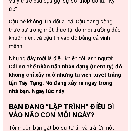
Và ý thức của cậu gọi sự so khớp đó là: “Ký
ức”.
Cậu bé không lừa dối ai cả. Cậu đang sống
thực sự trong một thực tại do môi trường đúc
khuôn nên, và cậu tin vào đó bằng cả sinh
mệnh.
Nhưng đây mới là điều khiến tôi lạnh người:
Cái cơ chế nhào nặn nhân dạng (Identity) đó
không chỉ xảy ra ở những tu viện tuyết trắng
tận Tây Tạng. Nó đang xảy ra ngay trong
nhà bạn. Ngay lúc này.
BẠN ĐANG “LẬP TRÌNH” ĐIỀU GÌ
VÀO NÃO CON MỖI NGÀY?
Tôi muốn bạn gạt bỏ sự tự ái, và trả lời một