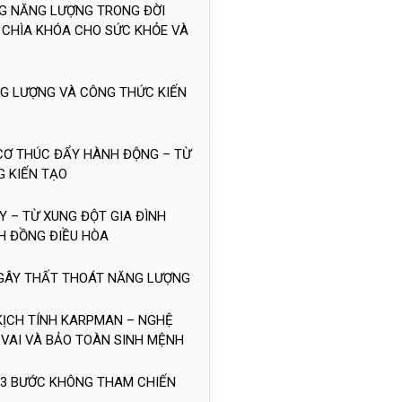
NG NĂNG LƯỢNG TRONG ĐỜI
 CHÌA KHÓA CHO SỨC KHỎE VÀ
ĂNG LƯỢNG VÀ CÔNG THỨC KIẾN
 CƠ THÚC ĐẨY HÀNH ĐỘNG – TỪ
G KIẾN TẠO
Y – TỪ XUNG ĐỘT GIA ĐÌNH
H ĐỒNG ĐIỀU HÒA
M GÂY THẤT THOÁT NĂNG LƯỢNG
 KỊCH TÍNH KARPMAN – NGHỆ
VAI VÀ BẢO TOÀN SINH MỆNH
H 3 BƯỚC KHÔNG THAM CHIẾN