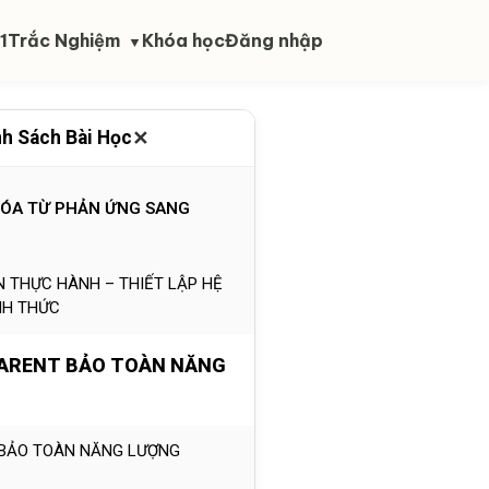
HẦN KINH CỦA SỰ BẤT AN & AN
1
Trắc Nghiệm
Khóa học
Đăng nhập
▼
VAI TRÒ, VAI DIỄN VÀ IDENTITY
 VÀ TRỞ VỀ TRẠNG THÁI HIỆN
✕
h Sách Bài Học
HÓA TỪ PHẢN ỨNG SANG
N THỰC HÀNH – THIẾT LẬP HỆ
NH THỨC
PARENT BẢO TOÀN NĂNG
: BẢO TOÀN NĂNG LƯỢNG