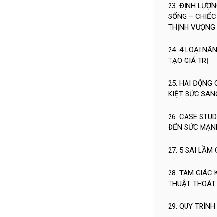
23. ĐỊNH LƯỢ
SỐNG – CHIẾC
THỊNH VƯỢNG
24. 4 LOẠI N
TẠO GIÁ TRỊ
25. HAI ĐỘNG
KIỆT SỨC SAN
26. CASE STUD
ĐẾN SỨC MẠN
27. 5 SAI LẦ
28. TAM GIÁC
THUẬT THOÁT 
29. QUY TRÌN