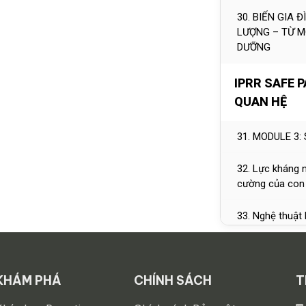
30. BIẾN GIA
LƯỢNG – TỪ M
DƯỠNG
IPRR SAFE 
QUAN HỆ
31. MODULE 3
32. Lực kháng 
cường của con
33. Nghệ thuật 
34. 4 Nguyên t
KHÁM PHÁ
CHÍNH SÁCH
T
35. IPRR-5