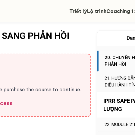
17. CƠ CHẾ T
TOÀN
Triết lý
Lộ trình
Coaching 1:
18. BÓC TÁCH 
 SANG PHẢN HỒI
19. THOÁT VAI
Dan
HỮU (BEING)
20. CHUYỂN 
PHẢN HỒI
21. HƯỚNG DẪ
ĐIỀU HÀNH TỈ
se purchase the course to continue.
IPRR SAFE 
ccess
LƯỢNG
22. MODULE 2