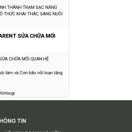
 ĐÌNH THÀNH TRẠM SẠC NĂNG
Ô THỨC KHAI THÁC SANG NUÔI
PARENT SỬA CHỮA MỐI
: SỬA CHỮA MỐI QUAN HỆ
nội tâm và Cơn bão nổi loạn tăng
Kintsugi
ắc Sửa chữa mối quan hệ
HÔNG TIN