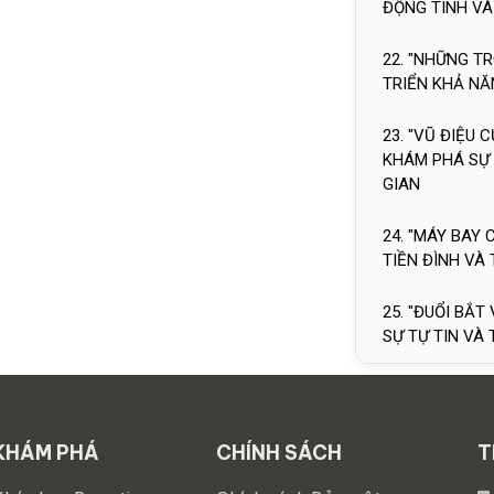
ĐỘNG TINH VÀ
22. "NHỮNG TR
TRIỂN KHẢ NĂ
23. "VŨ ĐIỆU
KHÁM PHÁ SỰ 
GIAN
24. "MÁY BAY 
TIỀN ĐÌNH VÀ
25. "ĐUỔI BẮT
SỰ TỰ TIN VÀ
KHÁM PHÁ
CHÍNH SÁCH
T