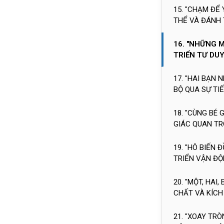
15. "CHẠM ĐỂ
THỂ VÀ ĐÁNH
16. "NHỮNG 
TRIỂN TƯ DU
17. "HAI BẠN 
BỘ QUA SỰ TI
18. "CÙNG BÉ 
GIÁC QUAN T
19. "HÔ BIẾN 
TRIỂN VẬN ĐỘ
20. "MỘT, HAI,
CHẤT VÀ KÍCH
21. "XOAY TRÒ