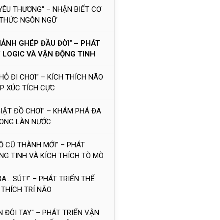
 YÊU THƯƠNG" – NHẬN BIẾT CƠ
 THỨC NGÔN NGỮ
MẢNH GHÉP ĐẦU ĐỜI" – PHÁT
Y LOGIC VÀ VẬN ĐỘNG TINH
NHỎ ĐI CHƠI" – KÍCH THÍCH NÃO
ẾP XÚC TÍCH CỰC
GIẶT ĐỒ CHƠI" – KHÁM PHÁ ĐA
RONG LÀN NƯỚC
ĐỒ CŨ THÀNH MỚI" – PHÁT
NG TINH VÀ KÍCH THÍCH TÒ MÒ
 BA... SÚT!" – PHÁT TRIỂN THỂ
 THÍCH TRÍ NÃO
N ĐÔI TAY" – PHÁT TRIỂN VẬN