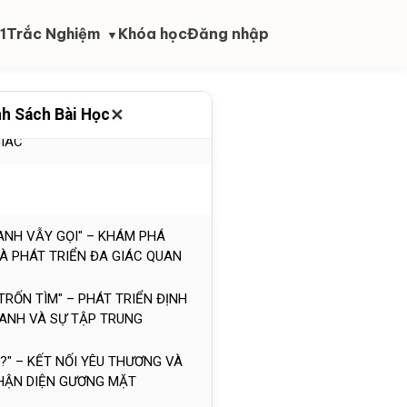
1
Trắc Nghiệm
Khóa học
Đăng nhập
▼
I, YÊU CON LẮM" – XÂY DỰNG
TỪ VÒNG TAY MẸ
✕
h Sách Bài Học
 TỪ KÝ ỨC" – XOA DỊU VÀ PHÁT
GIÁC
XANH VẪY GỌI" – KHÁM PHÁ
VÀ PHÁT TRIỂN ĐA GIÁC QUAN
 TRỐN TÌM" – PHÁT TRIỂN ĐỊNH
ANH VÀ SỰ TẬP TRUNG
HỈ?" – KẾT NỐI YÊU THƯƠNG VÀ
HẬN DIỆN GƯƠNG MẶT