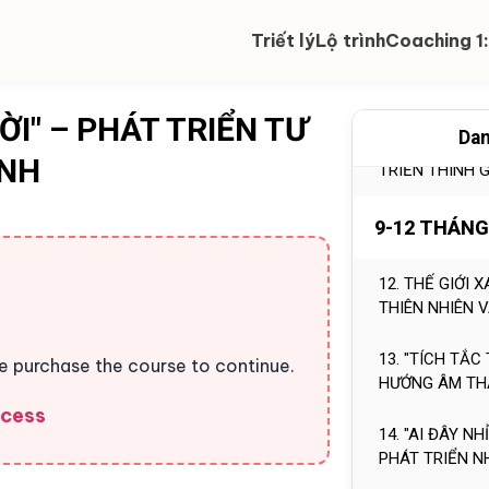
ĐỒ CƠ THỂ
Triết lý
Lộ trình
Coaching 1:
10. "ÂU YẾM Ơ
LÒNG TỰ TIN 
I" – PHÁT TRIỂN TƯ
Dan
11. "ÂM THANH
INH
TRIỂN THÍNH 
9-12 THÁNG
12. THẾ GIỚI 
THIÊN NHIÊN 
13. "TÍCH TẮC
se purchase the course to continue.
HƯỚNG ÂM TH
ccess
14. "AI ĐÂY N
PHÁT TRIỂN N