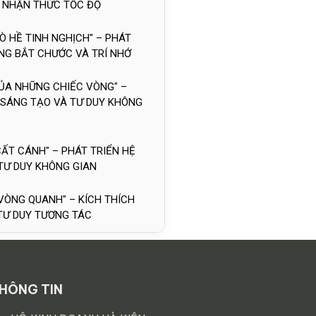
 NHẬN THỨC TỐC ĐỘ
Ò HỀ TINH NGHỊCH" – PHÁT
NG BẮT CHƯỚC VÀ TRÍ NHỚ
 CỦA NHỮNG CHIẾC VÒNG" –
SÁNG TẠO VÀ TƯ DUY KHÔNG
CẤT CÁNH" – PHÁT TRIỂN HỆ
 TƯ DUY KHÔNG GIAN
 VÒNG QUANH" – KÍCH THÍCH
 TƯ DUY TƯƠNG TÁC
HÔNG TIN