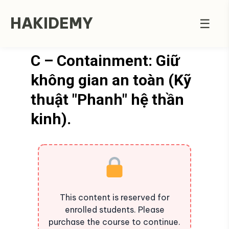
HAKIDEMY
☰
C – Containment: Giữ
không gian an toàn (Kỹ
thuật "Phanh" hệ thần
kinh).
This content is reserved for
enrolled students. Please
purchase the course to continue.