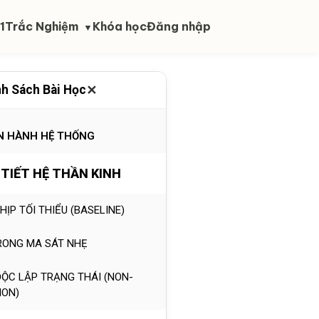
1
Trắc Nghiệm
Khóa học
Đăng nhập
▼
✕
h Sách Bài Học
HỰC HÀNH
ẬN HÀNH HỆ THỐNG
 TIẾT HỆ THẦN KINH
NHỊP TỐI THIỂU (BASELINE)
TRONG MA SÁT NHẸ
ĐỘC LẬP TRẠNG THÁI (NON-
ION)