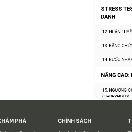
STRESS TES
DANH
12. HUẤN LUY
13. BẰNG CHỨ
14. BƯỚC NHẢ
NÂNG CAO:
15. NGƯỠNG C
(THRESHOLD)
16. BƯỚC NHẢ
KHÁM PHÁ
CHÍNH SÁCH
T
17. KHÓA ĐỊNH