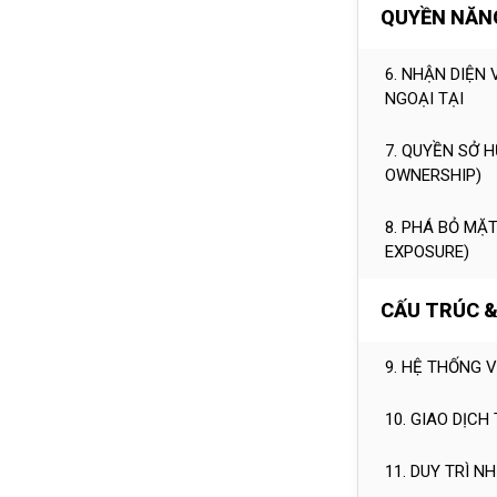
QUYỀN NĂNG
6. NHẬN DIỆN
NGOẠI TẠI
7. QUYỀN SỞ H
OWNERSHIP)
8. PHÁ BỎ MẶ
EXPOSURE)
CẤU TRÚC &
9. HỆ THỐNG 
10. GIAO DỊCH
11. DUY TRÌ 