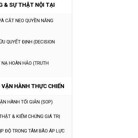
 & SỰ THẬT NỘI TẠI
 VÀ CẮT NEO QUYỀN NĂNG
ỮU QUYẾT ĐỊNH (DECISION
T NẠ HOÀN HẢO (TRUTH
 VẬN HÀNH THỰC CHIẾN
VẬN HÀNH TỐI GIẢN (SOP)
 THẬT & KIỂM CHỨNG GIÁ TRỊ
NHỊP ĐỘ TRONG TÂM BÃO ÁP LỰC