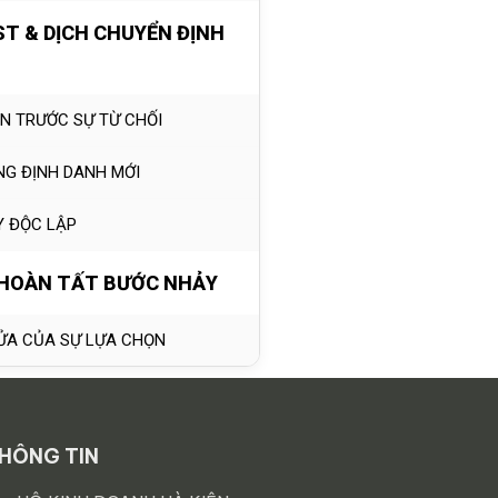
T & DỊCH CHUYỂN ĐỊNH
ỆN TRƯỚC SỰ TỪ CHỐI
NG ĐỊNH DANH MỚI
Y ĐỘC LẬP
 HOÀN TẤT BƯỚC NHẢY
ỬA CỦA SỰ LỰA CHỌN
Y (JUMP)
HÔNG TIN
 DANH (LOCK-IN)