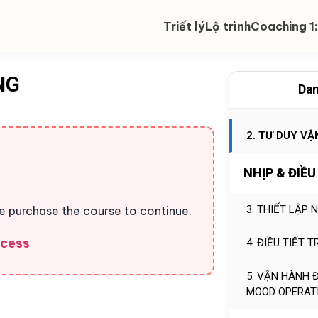
Triết lý
Lộ trình
Coaching 1:
NG
Dan
1. BÀI TẬP T
2. TƯ DUY V
NHỊP & ĐIỀU
3. THIẾT LẬP 
se purchase the course to continue.
ccess
4. ĐIỀU TIẾT 
5. VẬN HÀNH 
MOOD OPERAT