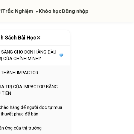
A THU NHẬP CAO TRONG QUỸ
 HẠN
1
Trắc Nghiệm
Khóa học
Đăng nhập
▼
 trở thành một Impactor lại là
nhất để bạn bảo vệ tương lai
✕
h Sách Bài Học
à tìm thấy sự tự do đích thực?
N SÀNG CHO ĐƠN HÀNG ĐẦU
RỊ CỦA CHÍNH MÌNH?
RỞ THÀNH IMPACTOR
GIÁ TRỊ CỦA IMPACTOR BẰNG
 TIÊN
i chào hàng để người đọc tự mua
ố thuyết phục để bán
ản ứng của thị trường