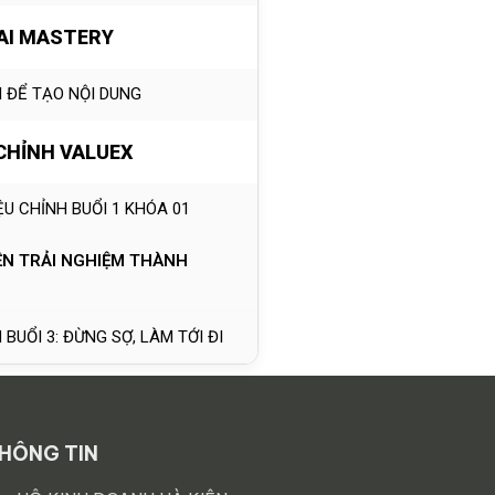
AI MASTERY
I ĐỂ TẠO NỘI DUNG
 CHỈNH VALUEX
IỆU CHỈNH BUỔI 1 KHÓA 01
YỆN TRẢI NGHIỆM THÀNH
 BUỔI 3: ĐỪNG SỢ, LÀM TỚI ĐI
HÔNG TIN