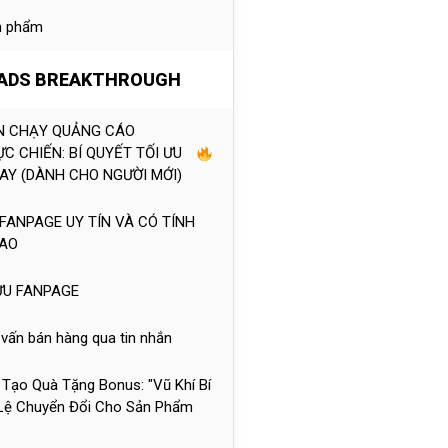
ản phẩm
 ADS BREAKTHROUGH
ẪN CHẠY QUẢNG CÁO
C CHIẾN: BÍ QUYẾT TỐI ƯU
AY (DÀNH CHO NGƯỜI MỚI)
 FANPAGE UY TÍN VÀ CÓ TÍNH
CAO
 ƯU FANPAGE
 vấn bán hàng qua tin nhắn
 Tạo Quà Tặng Bonus: "Vũ Khí Bí
 Lệ Chuyển Đổi Cho Sản Phẩm