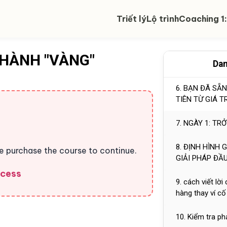
4. BÍ MẬT CỦ
Triết lý
Lộ trình
THỜI GIAN CÓ
Coaching 1:
5. Tại sao việc
con đường duy 
THÀNH "VÀNG"
Dan
của con mình v
6. BẠN ĐÃ SẴ
TIÊN TỪ GIÁ T
7. NGÀY 1: T
8. ĐỊNH HÌNH 
se purchase the course to continue.
GIẢI PHÁP ĐẦU
ccess
9. cách viết lờ
hàng thay ví c
10. Kiểm tra ph