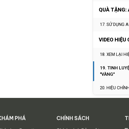
QUÀ TẶNG: 
17. SỬ DỤNG A
VIDEO HIỆU
18. XEM LẠI H
19. TINH LU
"VÀNG"
20. HIỆU CHỈNH
KHÁM PHÁ
CHÍNH SÁCH
T