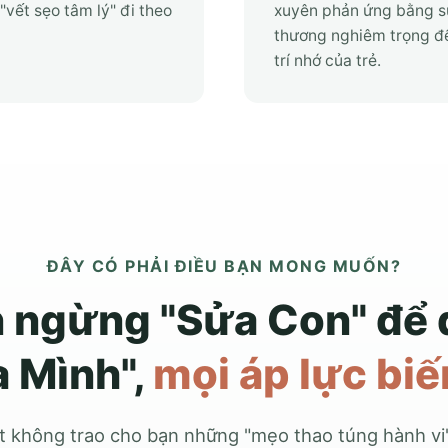
"vết sẹo tâm lý" đi theo
xuyên phản ứng bằng sự
thương nghiêm trọng đế
trí nhớ của trẻ.
ĐÂY CÓ PHẢI ĐIỀU BẠN MONG MUỐN?
n ngừng "Sửa Con" để 
 Mình",
mọi áp lực biế
t không trao cho bạn những "mẹo thao túng hành vi