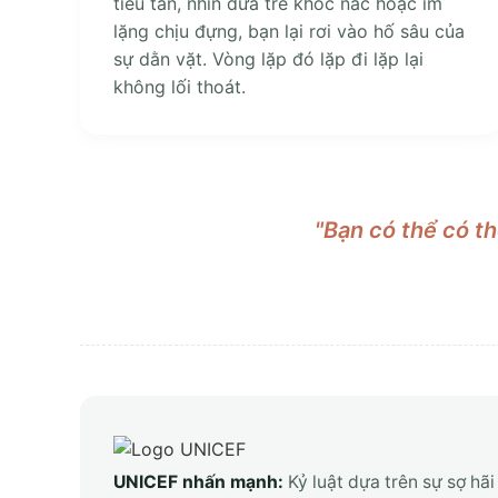
tiêu tan, nhìn đứa trẻ khóc nấc hoặc im
lặng chịu đựng, bạn lại rơi vào hố sâu của
sự dằn vặt. Vòng lặp đó lặp đi lặp lại
không lối thoát.
"Bạn có thể có th
UNICEF nhấn mạnh:
Kỷ luật dựa trên sự sợ hãi