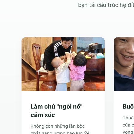
bạn tái cấu trúc hệ đi
Làm chủ "ngòi nổ"
Buô
cảm xúc
Thoát
của c
Không còn những lần bộc
vọng 
phát năng lượng bạo lực rồi