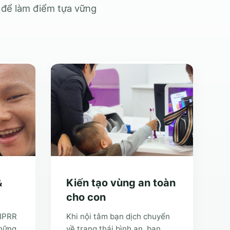
ối để làm điểm tựa vững
&
Kiến tạo vùng an toàn
cho con
 IPRR
Khi nội tâm bạn dịch chuyển
những
về trạng thái bình an, bạn