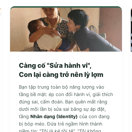
Càng cố "Sửa hành vi",
Con lại càng trở nên lỳ lợm
Bạn tập trung toàn bộ năng lượng vào
tầng bề mặt: ép con đổi hành vi, giải thích
đúng sai, cấm đoán. Bạn quên mất rằng
dưới mỗi lần bị sửa sai bằng sự áp đặt,
tầng
Nhân dạng (Identity)
của con đang
bị bóp méo. Đứa trẻ ngầm hình thành
niềm tin:
"Tôi là kẻ tồi tệ", "Tôi không