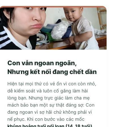
Con vẫn ngoan ngoãn,
Nhưng kết nối đang chết dần
Hiện tại mọi thứ có vẻ ổn vì con còn nhỏ,
dễ kiểm soát và luôn cố gắng làm hài
lòng bạn. Nhưng trực giác làm cha mẹ
mách bảo bạn một sự thật đáng sợ: Con
đang ngoan vì sợ hãi chứ không phải vì
nể phục. Khi con bước vào các mốc
khủng hoảng tuổi nổi loạn (14, 18 tuổi)
,