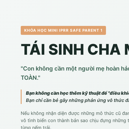
KHÓA HỌC MINI IPRR SAFE PARENT 1
TÁI SINH CHA
"Con không cần một người mẹ hoàn hả
TOÀN."
Bạn không cần học thêm kỹ thuật để "điều khi
Bạn chỉ cần bẻ gãy những phản ứng vô thức đan
Nếu không nhận diện được những mô thức cũ đang
vô tình biến con thành bản sao chịu đựng những
từng nếm trải.