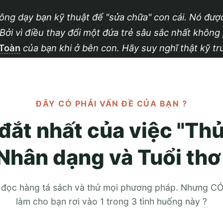
ng dạy bạn kỹ thuật để "sửa chữa" con cái. Nó được
ởi vì điều thay đổi một đứa trẻ sâu sắc nhất không 
 Toàn
của bạn khi ở bên con. Hãy suy nghĩ thật kỹ tr
ĐÂY CÓ PHẢI VẤN ĐỀ CỦA BẠN ?
 đắt nhất của việc "Thử
 Nhân dạng và Tuổi thơ
g đọc hàng tá sách và thử mọi phương pháp. Nhưng 
làm cho bạn rơi vào 1 trong 3 tình huống này ?