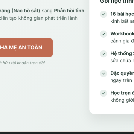
Gói học trì
năng (Não bò sát)
sang
Phản hồi tỉnh
16 bài họ
✓
kiến tạo không gian phát triển lành
kinh bất a
Workbook
✓
cảnh gia đ
HA MẸ AN TOÀN
Hệ thống 
✓
sửa chữa 
ở hữu tài khoản trọn đời
Đặc quyền
✓
ngay trên 
Học trọn đ
✓
không giới