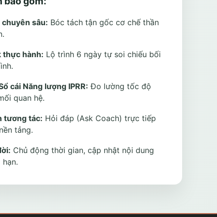
nh bao gồm:
c chuyên sâu:
Bóc tách tận gốc cơ chế thần
n.
 thực hành:
Lộ trình 6 ngày tự soi chiếu bối
ình.
Sổ cái Năng lượng IPRR:
Đo lường tốc độ
mối quan hệ.
 tương tác:
Hỏi đáp (Ask Coach) trực tiếp
nền tảng.
ời:
Chủ động thời gian, cập nhật nội dung
 hạn.