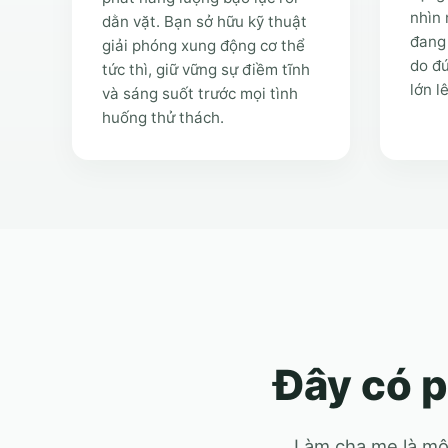
nhìn 
dằn vặt. Bạn sở hữu kỹ thuật
đang 
giải phóng xung động cơ thể
do đú
tức thì, giữ vững sự điềm tĩnh
lớn l
và sáng suốt trước mọi tình
huống thử thách.
Đây có p
Làm cha mẹ là một