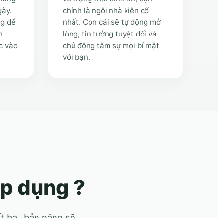
gày.
chính là ngôi nhà kiên cố
ng để
nhất. Con cái sẽ tự động mở
h
lòng, tin tưởng tuyệt đối và
c vào
chủ động tâm sự mọi bí mật
với bạn.
áp dụng ?
t bại, bản năng sẽ