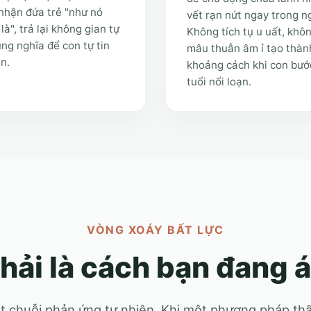
nhận đứa trẻ "như nó
vết rạn nứt ngay trong n
là", trả lại không gian tự
Không tích tụ u uất, khô
ng nghĩa để con tự tin
mâu thuẫn âm ỉ tạo thàn
ên.
khoảng cách khi con bướ
tuổi nổi loạn.
VÒNG XOÁY BẤT LỰC
hải là cách bạn đang 
 chuỗi phản ứng tự nhiên. Khi một phương pháp thấ