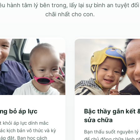
ều hành tâm lý bên trong, lấy lại sự bình an tuyệt đ
chãi nhất cho con.
ng bỏ áp lực
Bậc thầy gắn kết 
sửa chữa
 khỏi áp lực dính mắc
ác kịch bản vô thức và kỳ
Bạn thấu suốt nguyên lý
áp đặt. Bạn học cách
để chủ động chữa lành 