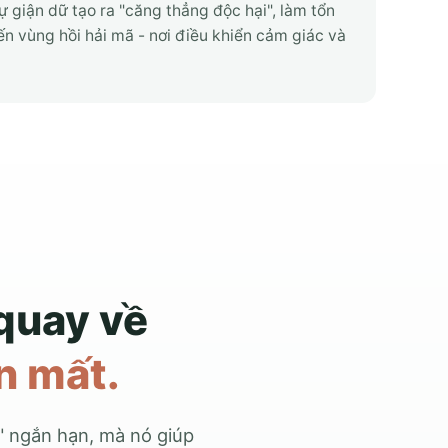
 giận dữ tạo ra "căng thẳng độc hại", làm tổn
n vùng hồi hải mã - nơi điều khiển cảm giác và
quay về
n mất.
" ngắn hạn, mà nó giúp