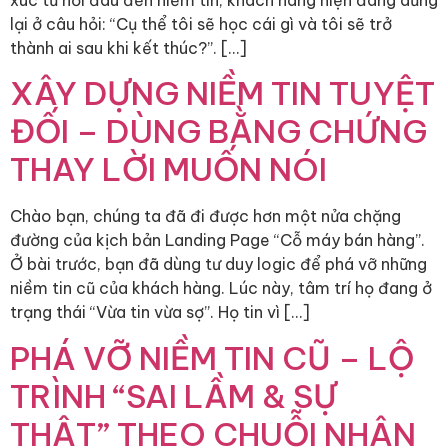
xúc từ nỗi đau đến niềm tin, khách hàng hiện đang dừng
lại ở câu hỏi: “Cụ thể tôi sẽ học cái gì và tôi sẽ trở
thành ai sau khi kết thúc?”. […]
XÂY DỰNG NIỀM TIN TUYỆT
ĐỐI – DÙNG BẰNG CHỨNG
THAY LỜI MUỐN NÓI
Chào bạn, chúng ta đã đi được hơn một nửa chặng
đường của kịch bản Landing Page “Cỗ máy bán hàng”.
Ở bài trước, bạn đã dùng tư duy logic để phá vỡ những
niềm tin cũ của khách hàng. Lúc này, tâm trí họ đang ở
trạng thái “Vừa tin vừa sợ”. Họ tin vì […]
PHÁ VỠ NIỀM TIN CŨ – LỘ
TRÌNH “SAI LẦM & SỰ
THẬT” THEO CHUỖI NHÂN