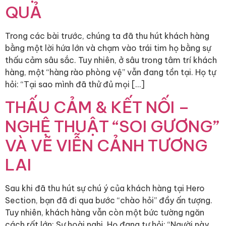
QUẢ
Trong các bài trước, chúng ta đã thu hút khách hàng
bằng một lời hứa lớn và chạm vào trái tim họ bằng sự
thấu cảm sâu sắc. Tuy nhiên, ở sâu trong tâm trí khách
hàng, một “hàng rào phòng vệ” vẫn đang tồn tại. Họ tự
hỏi: “Tại sao mình đã thử đủ mọi […]
THẤU CẢM & KẾT NỐI –
NGHỆ THUẬT “SOI GƯƠNG”
VÀ VẼ VIỄN CẢNH TƯƠNG
LAI
Sau khi đã thu hút sự chú ý của khách hàng tại Hero
Section, bạn đã đi qua bước “chào hỏi” đầy ấn tượng.
Tuy nhiên, khách hàng vẫn còn một bức tường ngăn
cách rất lớn: Sự hoài nghi. Họ đang tự hỏi: “Người này