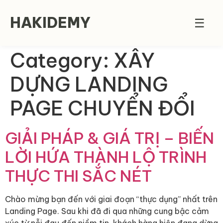
HAKIDEMY
☰
Category:
XÂY
DỰNG LANDING
PAGE CHUYỂN ĐỔI
GIẢI PHÁP & GIÁ TRỊ – BIẾN
LỜI HỨA THÀNH LỘ TRÌNH
THỰC THI SẮC NÉT
Chào mừng bạn đến với giai đoạn “thực dụng” nhất trên
Landing Page. Sau khi đã đi qua những cung bậc cảm