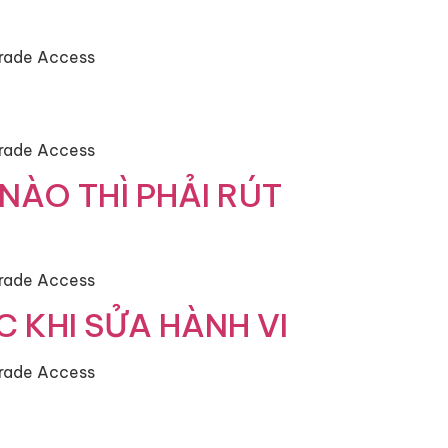
pgrade Access
pgrade Access
NÀO THÌ PHẢI RÚT
pgrade Access
 KHI SỬA HÀNH VI
pgrade Access