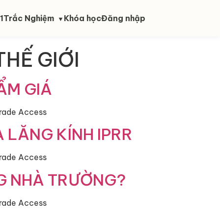
1
Trắc Nghiệm
Khóa học
Đăng nhập
▼
HẾ GIỚI
ẨM GIÁ
pgrade Access
A LĂNG KÍNH IPRR
pgrade Access
G NHÀ TRƯỜNG?
pgrade Access