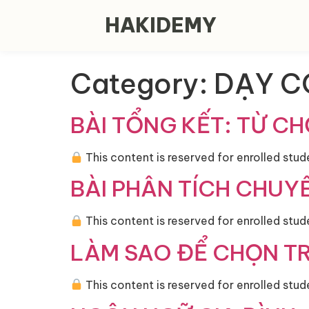
HAKIDEMY
Category:
DẠY C
BÀI TỔNG KẾT: TỪ C
This content is reserved for enrolled stu
BÀI PHÂN TÍCH CHUYÊ
This content is reserved for enrolled stu
LÀM SAO ĐỂ CHỌN T
This content is reserved for enrolled stu