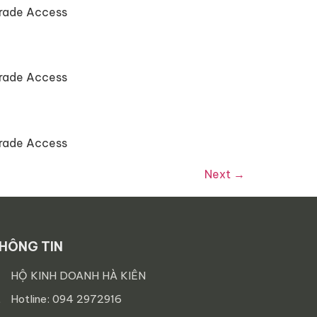
pgrade Access
pgrade Access
pgrade Access
Next
→
HÔNG TIN
HỘ KINH DOANH HÀ KIÊN
Hotline: 094 2972916