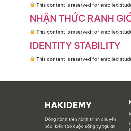
This content is reserved for enrolled stu
NHẬN THỨC RANH GIỚ
This content is reserved for enrolled stu
IDENTITY STABILITY
This content is reserved for enrolled stu
HAKIDEMY
Đồng hành trên hành trình chuyển
hóa, kiến tạo cuộc sống tự tại, an