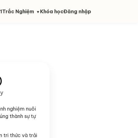
1
Trắc Nghiệm
Khóa học
Đăng nhập
▼
)
ày
kinh nghiệm nuôi
úng thành sự tự
 tri thức và trải