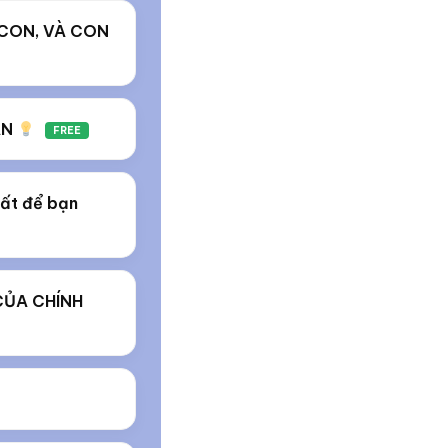
 CON, VÀ CON
ẠN
FREE
hất để bạn
CỦA CHÍNH