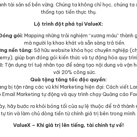
nh tài sản số bền vững. Chúng ta không chỉ học, chúng ta
thống tạo tiền thực thụ.
Lộ trình đột phá tại ValueX:
 Đóng gói:
Mapping những trải nghiệm “xương máu” thành g
mà người lạ khao khát và sẵn sàng trả tiền.
ng nền tảng:
Sở hữu website khóa học chuyên nghiệp (c
emy), giúp bạn đóng gói kiến thức và tự động hóa quy trìn
I:
Tận dụng trí tuệ nhân tạo để sáng tạo nội dung và vận h
với 20% công sức.
Quà tặng tăng tốc độc quyền:
ng bị tận răng các vũ khí Marketing hiện đại: Cách viết L
ập Email Marketing tự động và quy trình chạy Quảng cáo Fa
ày, hãy bước ra khỏi bóng tối của sự lệ thuộc để trở thành 
tự tin và làm chủ dòng tiền từ chính giá trị bên trong mình.
ValueX – Khi giá trị lên tiếng, tài chính tự về!