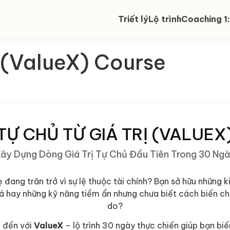
Triết lý
Lộ trình
Coaching 1:
 (ValueX) Course
TỰ CHỦ TỪ GIÁ TRỊ (VALUEX
ây Dựng Dòng Giá Trị Tự Chủ Đầu Tiên Trong 30 Ng
 đang trăn trở vì sự lệ thuộc tài chính? Bạn sở hữu những 
á hay những kỹ năng tiềm ẩn nhưng chưa biết cách biến ch
do?
 đến với
ValueX
– lộ trình 30 ngày thực chiến giúp bạn biến