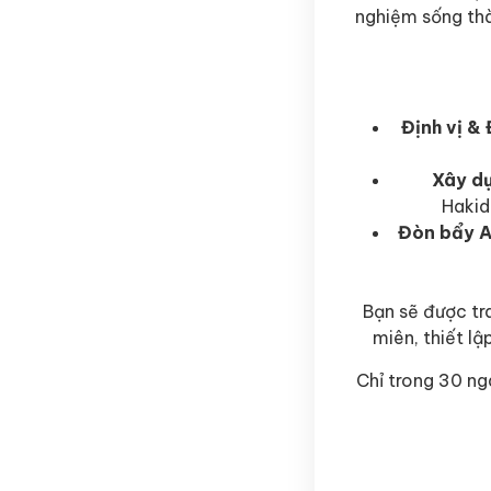
nghiệm sống thà
Định vị &
Xây dự
Hakid
Đòn bẩy A
Bạn sẽ được tra
miên, thiết l
Chỉ trong 30 ng