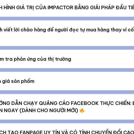
H HÌNH GIÁ TRỊ CỦA IMPACTOR BẰNG GIẢI PHÁP ĐẦU TI
h viết lời chào hàng để người đọc tự mua hàng thay ví c
m tra phản ứng của thị trường
h giá sản phẩm
ỚNG DẪN CHẠY QUẢNG CÁO FACEBOOK THỰC CHIẾN: B
N NGAY (DÀNH CHO NGƯỜI MỚI)
CH TẠO FANPAGE UY TÍN VÀ CÓ TÍNH CHUYỂN ĐỔI CA