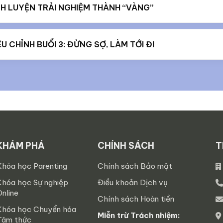
NH LUYỆN TRẢI NGHIỆM THÀNH “VÀNG”
ỆU CHỈNH BUỔI 3: ĐỪNG SỢ, LÀM TỚI ĐI
KHÁM PHÁ
CHÍNH SÁCH
T
Khóa học Parenting
Chính sách Bảo mật
Khóa học Sự nghiệp
Điều khoản Dịch vụ
Online
Chính sách Hoàn tiền
Khóa học Chuyển hóa
Miễn trừ Trách nhiệm:
Tâm thức