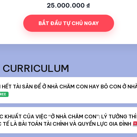
25.000.000
₫
BẮT ĐẦU TỰ CHỦ NGAY
 CURRICULUM
 HẾT TÀI SẢN ĐỂ Ở NHÀ CHĂM CON HAY BỎ CON Ở NHÀ
REE
C KHUẤT CỦA VIỆC “Ở NHÀ CHĂM CON”: LÝ TƯỞNG THÌ
TẾ LÀ BÀI TOÁN TÀI CHÍNH VÀ QUYỀN LỰC GIA ĐÌNH