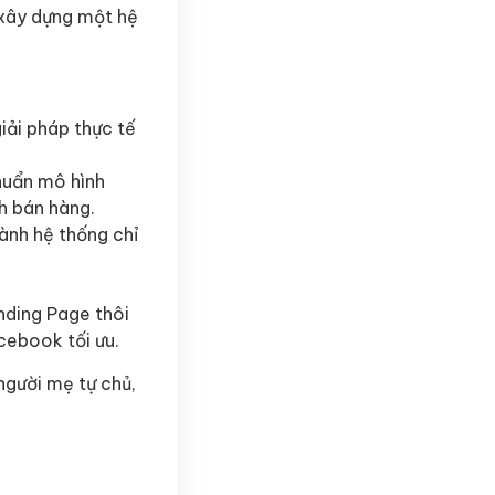
 xây dựng một hệ
iải pháp thực tế
huẩn mô hình
h bán hàng.
ành hệ thống chỉ
anding Page thôi
cebook tối ưu.
người mẹ tự chủ,