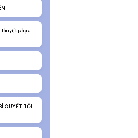
ÊN
ố thuyết phục
Í QUYẾT TỐI
O