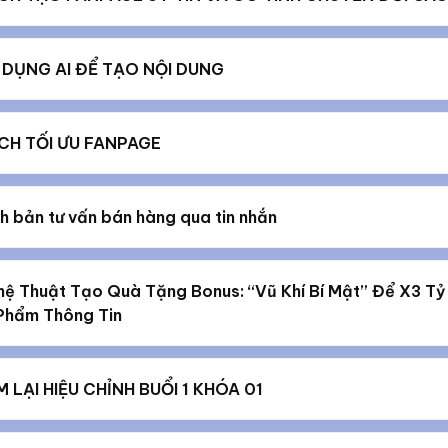
 DỤNG AI ĐỂ TẠO NỘI DUNG
CH TỐI ƯU FANPAGE
h bản tư vấn bán hàng qua tin nhắn
ệ Thuật Tạo Quà Tặng Bonus: “Vũ Khí Bí Mật” Để X3 Tỷ
Phẩm Thông Tin
 LẠI HIỆU CHỈNH BUỔI 1 KHÓA 01