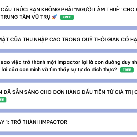
I CẤU TRÚC: BẠN KHÔNG PHẢI “NGƯỜI LÀM THUÊ” CHO
 TRUNG TÂM VŨ TRỤ
FREE
 MẬT CỦA THU NHẬP CAO TRONG QUỸ THỜI GIAN CÓ H
 sao việc trở thành một Impactor lại là con đường duy n
lai của con mình và tìm thấy sự tự do đích thực?
FREE
N ĐÃ SẴN SÀNG CHO ĐƠN HÀNG ĐẦU TIÊN TỪ GIÁ TRỊ 
EE
Y 1: TRỞ THÀNH IMPACTOR